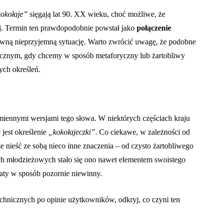
okołaje”
sięgają lat 90. XX wieku, choć możliwe, że
j. Termin ten prawdopodobnie powstał jako
połączenie
wną nieprzyjemną sytuację. Warto zwrócić uwagę, że podobne
tocznym, gdy chcemy w sposób metaforyczny lub żartobliwy
ych określeń.
iennymi wersjami tego słowa. W niektórych częściach kraju
jest określenie
„kokołajeczki”
. Co ciekawe, w zależności od
e nieść ze sobą nieco inne znaczenia – od czysto żartobliwego
ch młodzieżowych stało się ono nawet elementem swoistego
ty w sposób pozornie niewinny.
chnicznych po opinie użytkowników, odkryj, co czyni ten