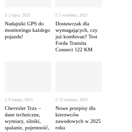
2 lipca, 2025
5 września, 2025
Nadajniki GPS do
Dostawczak dla
monitoringu każdego
wymagających, czy
pojazdu!
już kombivan? Test
Forda Transita
Connect 122 KM
8 lutego, 2025
11 sierpnia, 2025
Chevrolet Trax –
Nowe przepisy dla
dane techniczne,
kierowców
wymiary, silniki,
zawodowych w 2025
spalanie, pojemność,
roku