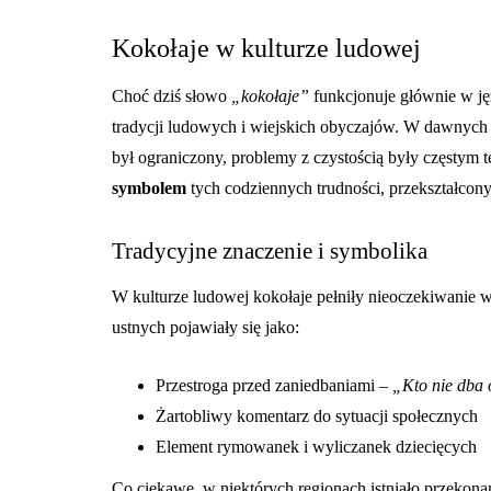
Kokołaje w kulturze ludowej
Choć dziś słowo
„kokołaje”
funkcjonuje głównie w jęz
tradycji ludowych i wiejskich obyczajów. W dawnych 
był ograniczony, problemy z czystością były częstym 
symbolem
tych codziennych trudności, przekształcon
Tradycyjne znaczenie i symbolika
W kulturze ludowej kokołaje pełniły nieoczekiwanie 
ustnych pojawiały się jako:
Przestroga przed zaniedbaniami –
„Kto nie dba o
Żartobliwy komentarz do sytuacji społecznych
Element rymowanek i wyliczanek dziecięcych
Co ciekawe, w niektórych regionach istniało przekona