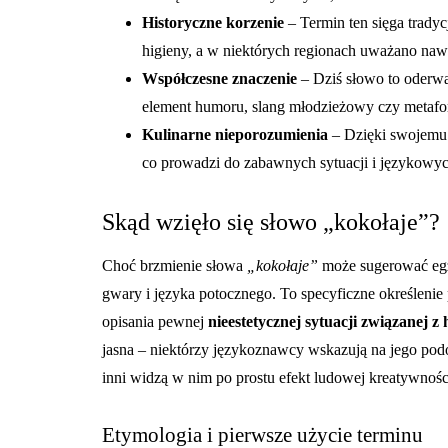
Historyczne korzenie
– Termin ten sięga tradycj
higieny, a w niektórych regionach uważano naw
Współczesne znaczenie
– Dziś słowo to oderwa
element humoru, slang młodzieżowy czy metaf
Kulinarne nieporozumienia
– Dzięki swojemu
co prowadzi do zabawnych sytuacji i językowy
Skąd wzięło się słowo „kokołaje”?
Choć brzmienie słowa
„kokołaje”
może sugerować egz
gwary i języka potocznego. To specyficzne określenie
opisania pewnej
nieestetycznej sytuacji związanej z 
jasna – niektórzy językoznawcy wskazują na jego po
inni widzą w nim po prostu efekt ludowej kreatywnośc
Etymologia i pierwsze użycie terminu