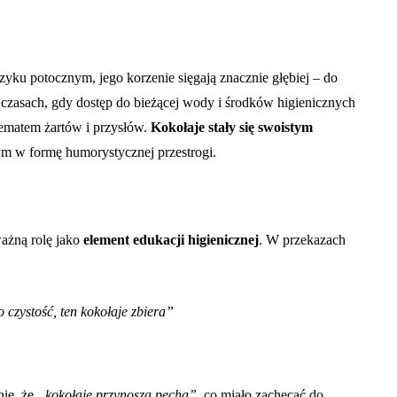
yku potocznym, jego korzenie sięgają znacznie głębiej – do
czasach, gdy dostęp do bieżącej wody i środków higienicznych
tematem żartów i przysłów.
Kokołaje stały się swoistym
ym w formę humorystycznej przestrogi.
ważną rolę jako
element edukacji higienicznej
. W przekazach
 czystość, ten kokołaje zbiera”
nie, że
„kokołaje przynoszą pecha”
, co miało zachęcać do