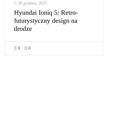
28 grudnia, 2025
Hyundai Ioniq 5: Retro-
futurystyczny design na
drodze
0
0