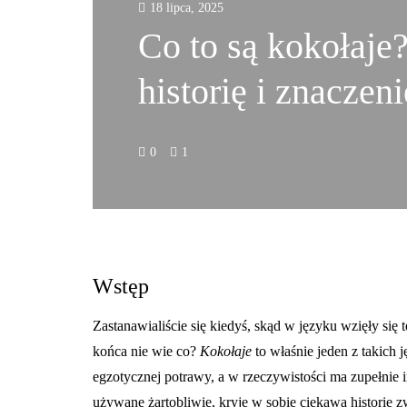
18 lipca, 2025
Co to są kokołaje
historię i znaczen
0
1
Wstęp
Zastanawialiście się kiedyś, skąd w języku wzięły się 
końca nie wie co?
Kokołaje
to właśnie jeden z takich
egzotycznej potrawy, a w rzeczywistości ma zupełnie i
używane żartobliwie, kryje w sobie ciekawą historię z